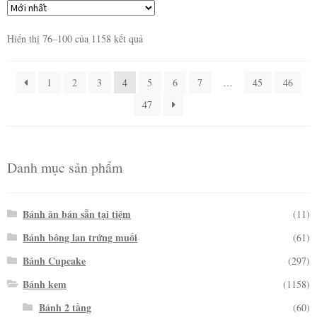
Hiển thị 76–100 của 1158 kết quả
1
2
3
4
5
6
7
…
45
46
47
Danh mục sản phẩm
Bánh ăn bán sẵn tại tiệm
(11)
Bánh bông lan trứng muối
(61)
Bánh Cupcake
(297)
Bánh kem
(1158)
Bánh 2 tầng
(60)