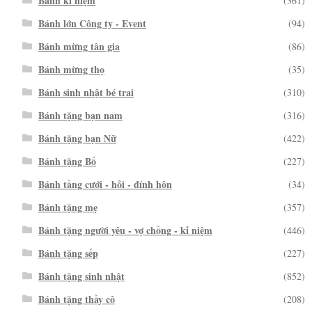
Bánh kỉ niệm
(361)
Bánh lớn Công ty - Event
(94)
Bánh mừng tân gia
(86)
Bánh mừng thọ
(35)
Bánh sinh nhật bé trai
(310)
Bánh tặng bạn nam
(316)
Bánh tặng bạn Nữ
(422)
Bánh tặng Bố
(227)
Bánh tầng cưới - hỏi - đính hôn
(34)
Bánh tặng mẹ
(357)
Bánh tặng người yêu - vợ chồng - kỉ niệm
(446)
Bánh tặng sếp
(227)
Bánh tặng sinh nhật
(852)
Bánh tặng thầy cô
(208)