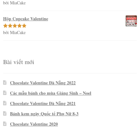
bởi MiaCake
Được xếp
hạng
5
5
sao
Hộp Cupcake Valentine
bởi MiaCake
Được xếp
hạng
5
5
sao
Bài viết mới
Chocolate Valentine Đà Nẵng 2022
Các mẫu bánh cho mùa Giáng Sinh – Noel
Chocolate Valentine Đà Nẵng 2021
Bánh kem ngày Quốc tế Phụ Nữ 8-3
Chocolate Valentine 2020