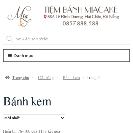
Đi
Chuyển
đến
đến
Điều
nội
hướng
dung
Tìm
kiếm
sản
phẩm
Danh mục
Trang chủ
Cửa hàng
Bánh kem
Trang 4
Bánh kem
Hiển thị 76–100 của 1158 kết quả