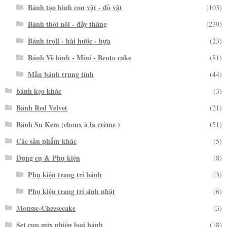
Bánh tạo hình con vật - đồ vật
(103)
Bánh thôi nôi - đầy tháng
(239)
Bánh troll - hài hước - bựa
(23)
Bánh Vẽ hình - Mini - Bento cake
(81)
Mẫu bánh trung tính
(44)
bánh kẹo khác
(3)
Bánh Red Velvet
(21)
Bánh Su Kem (choux à la crème )
(51)
Các sản phẩm khác
(5)
Dụng cụ & Phụ kiện
(8)
Phụ kiện trang trí bánh
(3)
Phụ kiện trang trí sinh nhật
(6)
Mousse-Cheesecake
(3)
Set cup mix nhiều loại bánh
(18)