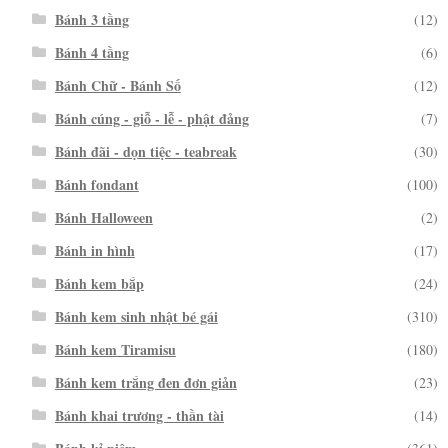
Bánh 3 tầng
(12)
Bánh 4 tầng
(6)
Bánh Chữ - Bánh Số
(12)
Bánh cúng - giỗ - lễ - phật đảng
(7)
Bánh đãi - dọn tiệc - teabreak
(30)
Bánh fondant
(100)
Bánh Halloween
(2)
Bánh in hình
(17)
Bánh kem bắp
(24)
Bánh kem sinh nhật bé gái
(310)
Bánh kem Tiramisu
(180)
Bánh kem trắng đen đơn giản
(23)
Bánh khai trương - thần tài
(14)