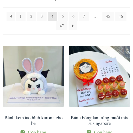
1
2
3
4
5
6
7
…
45
46
47
Bánh kem tạo hình kuromi cho
Bánh bông lan trứng muối mix
bé
susingapore
Còn hàng
Còn hàng