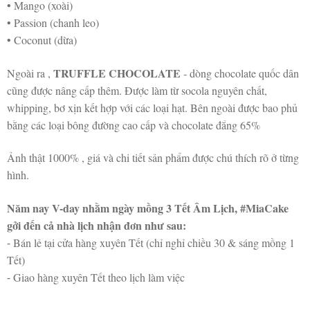
• Mango (xoài)
• Passion (chanh leo)
• Coconut (dừa)
TRUFFLE CHOCOLATE
Ngoài ra ,
- dòng chocolate quốc dân
cũng được nâng cấp thêm. Được làm từ socola nguyên chất,
whipping, bơ xịn kết hợp với các loại hạt. Bên ngoài được bao phủ
bằng các loại bông đường cao cấp và chocolate đắng 65%
Ảnh thật 1000% , giá và chi tiết sản phẩm được chú thích rõ ở từng
hình.
Năm nay V-day nhằm ngày mồng 3 Tết Âm Lịch, #MiaCake
gởi đến cả nhà lịch nhận đơn như sau:
⁃ Bán lẻ tại cửa hàng xuyên Tết (chỉ nghỉ chiều 30 & sáng mồng 1
Tết)
⁃ Giao hàng xuyên Tết theo lịch làm việc