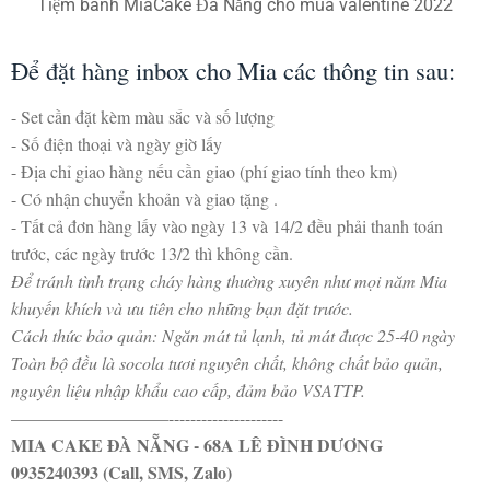
Tiệm bánh MiaCake Đà Nẵng cho mùa valentine 2022
Để đặt hàng inbox cho Mia các thông tin sau:
- Set cần đặt kèm màu sắc và số lượng
- Số điện thoại và ngày giờ lấy
- Địa chỉ giao hàng nếu cần giao (phí giao tính theo km)
- Có nhận chuyển khoản và giao tặng .
- Tất cả đơn hàng lấy vào ngày 13 và 14/2 đều phải thanh toán
trước, các ngày trước 13/2 thì không cần.
Để tránh tình trạng cháy hàng thường xuyên như mọi năm Mia
khuyến khích và ưu tiên cho những bạn đặt trước.
Cách thức bảo quản: Ngăn mát tủ lạnh, tủ mát được 25-40 ngày
Toàn bộ đều là socola tươi nguyên chất, không chất bảo quản,
nguyên liệu nhập khẩu cao cấp, đảm bảo VSATTP.
—————————---------------------
MIA CAKE ĐÀ NẴNG - 68A LÊ ĐÌNH DƯƠNG
0935240393 (Call, SMS, Zalo)