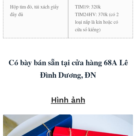
Hộp tim đỏ, túi xách giấy
TIM19: 320k
đầy đủ
TIM24HV: 370k (có 2
loại nắp là kín hoặc có
cửa sổ kiếng)
Có bày bán sẵn tại cửa hàng 68A Lê
Đình Dương, ĐN
Hình ảnh