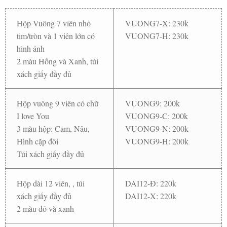
Hộp Vuông 7 viên nhỏ
VUONG7-X: 230k
tim/tròn và 1 viên lớn có
VUONG7-H: 230k
hình ảnh
2 màu Hồng và Xanh, túi
xách giấy đầy đủ
Hộp vuông 9 viên có chữ
VUONG9: 200k
I love You
VUONG9-C: 200k
3 màu hộp: Cam, Nâu,
VUONG9-N: 200k
Hình cặp đôi
VUONG9-H: 200k
Túi xách giấy đầy đủ
Hộp dài 12 viên, , túi
DAI12-Đ: 220k
xách giấy đầy đủ
DAI12-X: 220k
2 màu đỏ và xanh