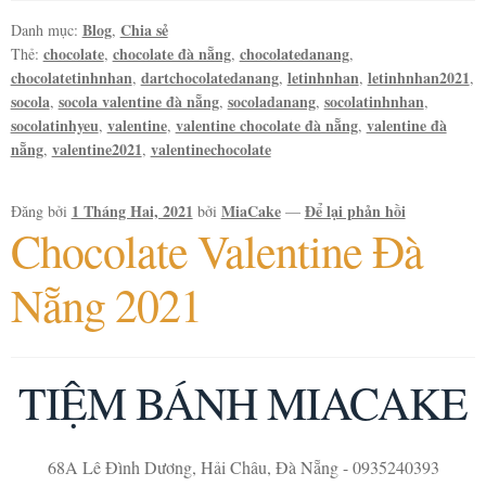
Blog
Chia sẻ
Danh mục:
,
chocolate
chocolate đà nẵng
chocolatedanang
Thẻ:
,
,
,
chocolatetinhnhan
dartchocolatedanang
letinhnhan
letinhnhan2021
,
,
,
,
socola
socola valentine đà nẵng
socoladanang
socolatinhnhan
,
,
,
,
socolatinhyeu
valentine
valentine chocolate đà nẵng
valentine đà
,
,
,
nẵng
valentine2021
valentinechocolate
,
,
1 Tháng Hai, 2021
MiaCake
Để lại phản hồi
Đăng bởi
bởi
—
Chocolate Valentine Đà
Nẵng 2021
TIỆM BÁNH MIACAKE
68A Lê Đình Dương, Hải Châu, Đà Nẵng - 0935240393