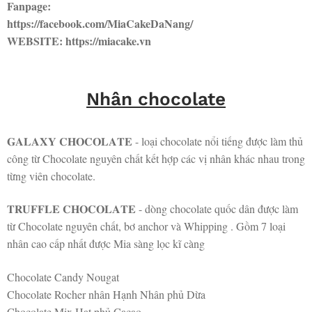
Fanpage:
https://facebook.com/MiaCakeDaNang/
WEBSITE: https://miacake.vn
Nhân chocolate
𝐆𝐀𝐋𝐀𝐗𝐘 𝐂𝐇𝐎𝐂𝐎𝐋𝐀𝐓𝐄 - loại chocolate nổi tiếng được làm thủ
công từ Chocolate nguyên chất kết hợp các vị nhân khác nhau trong
từng viên chocolate.
𝐓𝐑𝐔𝐅𝐅𝐋𝐄 𝐂𝐇𝐎𝐂𝐎𝐋𝐀𝐓𝐄 - dòng chocolate quốc dân được làm
từ Chocolate nguyên chất, bơ anchor và Whipping . Gồm 7 loại
nhân cao cấp nhất được Mia sàng lọc kĩ càng
Chocolate Candy Nougat
Chocolate Rocher nhân Hạnh Nhân phủ Dừa
Chocolate Mix Hạt phủ Cacao