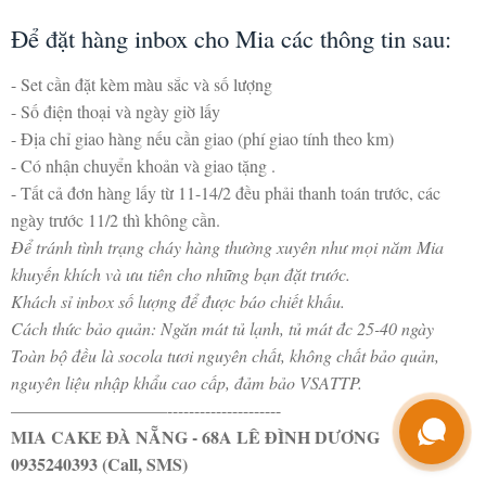
Để đặt hàng inbox cho Mia các thông tin sau:
- Set cần đặt kèm màu sắc và số lượng
- Số điện thoại và ngày giờ lấy
- Địa chỉ giao hàng nếu cần giao (phí giao tính theo km)
- Có nhận chuyển khoản và giao tặng .
- Tất cả đơn hàng lấy từ 11-14/2 đều phải thanh toán trước, các
ngày trước 11/2 thì không cần.
Để tránh tình trạng cháy hàng thường xuyên như mọi năm Mia
khuyến khích và ưu tiên cho những bạn đặt trước.
Khách sỉ inbox số lượng để được báo chiết khấu.
Cách thức bảo quản: Ngăn mát tủ lạnh, tủ mát đc 25-40 ngày
Toàn bộ đều là socola tươi nguyên chất, không chất bảo quản,
nguyên liệu nhập khẩu cao cấp, đảm bảo VSATTP.
—————————---------------------
MIA CAKE ĐÀ NẴNG - 68A LÊ ĐÌNH DƯƠNG
0935240393 (Call, SMS)