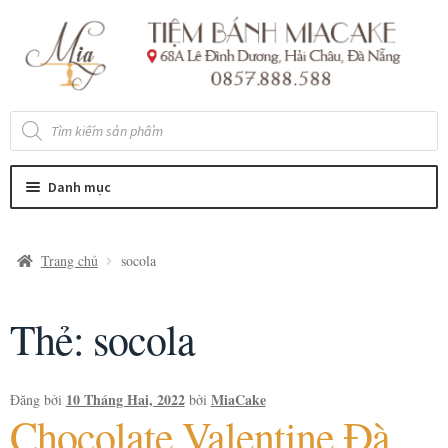
Đi
Chuyển
đến
đến
Điều
nội
hướng
dung
Tìm
kiếm
sản
phẩm
Danh mục
Trang chủ
socola
Thẻ:
socola
10 Tháng Hai, 2022
MiaCake
Đăng bởi
bởi
Chocolate Valentine Đà