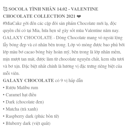
SOCOLA TÌNH NHÂN 14.02 - VALENTINE
🥰
CHOCOLATE COLLECTION 2021
❤️
#MiaCake gởi đến các cặp đôi sản phẩm Chocolate mới lạ, độc
quyền chỉ có tại Mia, hứa hẹn sẽ gây sốt mùa Valentine năm nay.
GALAXY CHOCOLATE - Dòng Chocolate mang vỏ ngoài lộng
lẫy bóng đẹp và có nhân bên trong. Lớp vỏ mỏng được bao phủ bởi
lớp màu bơ cacao bóng bảy hoàn mỹ, bên trong là lớp nhân mềm,
mịn mượt tan mát, được làm từ chocolate nguyên chất, kem sữa tươi
và bơ xịn. Đặc biệt nhất chính là hương vị đặc trưng riêng biệt của
mỗi viên.
GALAXY CHOCOLATE
có 9 vị hấp dẫn
• Rượu Malibu rum
• Caramel hạt điều
• Dark (chocolate đen)
• Matcha (trà xanh)
• Raspberry dark (phúc bồn tử)
• Bluberry dark (việt quất)