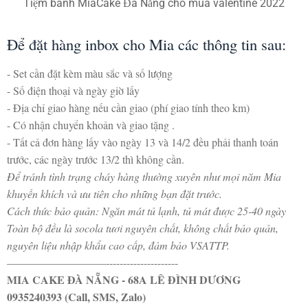
Tiệm bánh MiaCake Đà Nẵng cho mùa valentine 2022
Để đặt hàng inbox cho Mia các thông tin sau:
- Set cần đặt kèm màu sắc và số lượng
- Số điện thoại và ngày giờ lấy
- Địa chỉ giao hàng nếu cần giao (phí giao tính theo km)
- Có nhận chuyển khoản và giao tặng .
- Tất cả đơn hàng lấy vào ngày 13 và 14/2 đều phải thanh toán
trước, các ngày trước 13/2 thì không cần.
Để tránh tình trạng cháy hàng thường xuyên như mọi năm Mia
khuyến khích và ưu tiên cho những bạn đặt trước.
Cách thức bảo quản: Ngăn mát tủ lạnh, tủ mát được 25-40 ngày
Toàn bộ đều là socola tươi nguyên chất, không chất bảo quản,
nguyên liệu nhập khẩu cao cấp, đảm bảo VSATTP.
—————————---------------------
MIA CAKE ĐÀ NẴNG - 68A LÊ ĐÌNH DƯƠNG
0935240393 (Call, SMS, Zalo)