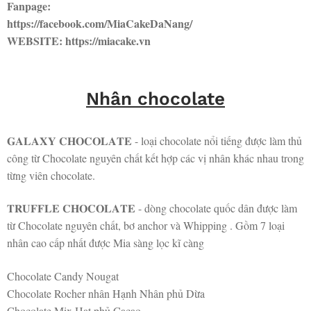
Fanpage:
https://facebook.com/MiaCakeDaNang/
WEBSITE: https://miacake.vn
Nhân chocolate
𝐆𝐀𝐋𝐀𝐗𝐘 𝐂𝐇𝐎𝐂𝐎𝐋𝐀𝐓𝐄 - loại chocolate nổi tiếng được làm thủ
công từ Chocolate nguyên chất kết hợp các vị nhân khác nhau trong
từng viên chocolate.
𝐓𝐑𝐔𝐅𝐅𝐋𝐄 𝐂𝐇𝐎𝐂𝐎𝐋𝐀𝐓𝐄 - dòng chocolate quốc dân được làm
từ Chocolate nguyên chất, bơ anchor và Whipping . Gồm 7 loại
nhân cao cấp nhất được Mia sàng lọc kĩ càng
Chocolate Candy Nougat
Chocolate Rocher nhân Hạnh Nhân phủ Dừa
Chocolate Mix Hạt phủ Cacao