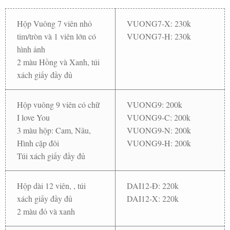
Hộp Vuông 7 viên nhỏ
VUONG7-X: 230k
tim/tròn và 1 viên lớn có
VUONG7-H: 230k
hình ảnh
2 màu Hồng và Xanh, túi
xách giấy đầy đủ
Hộp vuông 9 viên có chữ
VUONG9: 200k
I love You
VUONG9-C: 200k
3 màu hộp: Cam, Nâu,
VUONG9-N: 200k
Hình cặp đôi
VUONG9-H: 200k
Túi xách giấy đầy đủ
Hộp dài 12 viên, , túi
DAI12-Đ: 220k
xách giấy đầy đủ
DAI12-X: 220k
2 màu đỏ và xanh