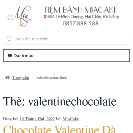
Đi
Chuyển
đến
đến
Điều
nội
hướng
dung
Tìm
kiếm
sản
phẩm
Danh mục
Trang chủ
valentinechocolate
Thẻ:
valentinechocolate
10 Tháng Hai, 2022
MiaCake
Đăng bởi
bởi
Chocolate Valentine Đà