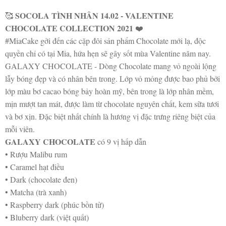
SOCOLA TÌNH NHÂN 14.02 - VALENTINE
🥰
CHOCOLATE COLLECTION 2021
❤️
#MiaCake gởi đến các cặp đôi sản phẩm Chocolate mới lạ, độc
quyền chỉ có tại Mia, hứa hẹn sẽ gây sốt mùa Valentine năm nay.
GALAXY CHOCOLATE - Dòng Chocolate mang vỏ ngoài lộng
lẫy bóng đẹp và có nhân bên trong. Lớp vỏ mỏng được bao phủ bởi
lớp màu bơ cacao bóng bảy hoàn mỹ, bên trong là lớp nhân mềm,
mịn mượt tan mát, được làm từ chocolate nguyên chất, kem sữa tươi
và bơ xịn. Đặc biệt nhất chính là hương vị đặc trưng riêng biệt của
mỗi viên.
GALAXY CHOCOLATE
có 9 vị hấp dẫn
• Rượu Malibu rum
• Caramel hạt điều
• Dark (chocolate đen)
• Matcha (trà xanh)
• Raspberry dark (phúc bồn tử)
• Bluberry dark (việt quất)