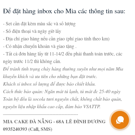
Để đặt hàng inbox cho Mia các thông tin sau:
- Set cần đặt kèm màu sắc và số lượng
- Số điện thoại và ngày giờ lấy
- Địa chỉ giao hàng nếu cần giao (phí giao tính theo km)
- Có nhận chuyển khoản và giao tặng .
- Tất cả đơn hàng lấy từ 11-14/2 đều phải thanh toán trước, các
ngày trước 11/2 thì không cần.
Để tránh tình trạng cháy hàng thường xuyên như mọi năm Mia
khuyến khích và ưu tiên cho những bạn đặt trước.
Khách sỉ inbox số lượng để được báo chiết khấu.
Cách thức bảo quản: Ngăn mát tủ lạnh, tủ mát đc 25-40 ngày
Toàn bộ đều là socola tươi nguyên chất, không chất bảo quản,
nguyên liệu nhập khẩu cao cấp, đảm bảo VSATTP.
—————————---------------------
MIA CAKE ĐÀ NẴNG - 68A LÊ ĐÌNH DƯƠNG
0935240393 (Call, SMS)