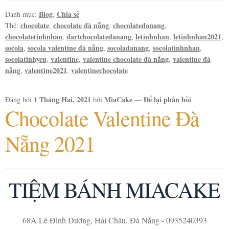
Blog
Chia sẻ
Danh mục:
,
chocolate
chocolate đà nẵng
chocolatedanang
Thẻ:
,
,
,
chocolatetinhnhan
dartchocolatedanang
letinhnhan
letinhnhan2021
,
,
,
,
socola
socola valentine đà nẵng
socoladanang
socolatinhnhan
,
,
,
,
socolatinhyeu
valentine
valentine chocolate đà nẵng
valentine đà
,
,
,
nẵng
valentine2021
valentinechocolate
,
,
1 Tháng Hai, 2021
MiaCake
Để lại phản hồi
Đăng bởi
bởi
—
Chocolate Valentine Đà
Nẵng 2021
TIỆM BÁNH MIACAKE
68A Lê Đình Dương, Hải Châu, Đà Nẵng - 0935240393