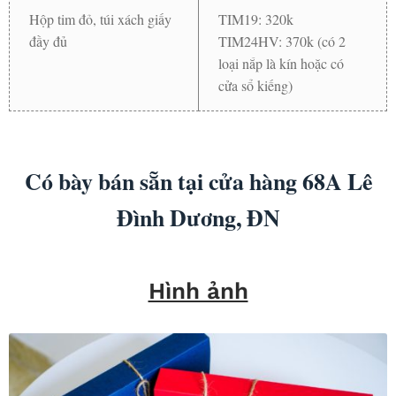
Hộp tim đỏ, túi xách giấy
TIM19: 320k
đầy đủ
TIM24HV: 370k (có 2
loại nắp là kín hoặc có
cửa sổ kiếng)
Có bày bán sẵn tại cửa hàng 68A Lê
Đình Dương, ĐN
Hình ảnh