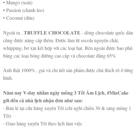
• Mango (xoài)
• Passion (chanh leo)
• Coconut (dừa)
TRUFFLE CHOCOLATE
Ngoài ra ,
- dòng chocolate quốc dân
cũng được nâng cấp thêm. Được làm từ socola nguyên chất,
whipping, bơ xịn kết hợp với các loại hạt. Bên ngoài được bao phủ
bằng các loại bông đường cao cấp và chocolate đắng 65%
Ảnh thật 1000% , giá và chi tiết sản phẩm được chú thích rõ ở từng
hình.
Năm nay V-day nhằm ngày mồng 3 Tết Âm Lịch, #MiaCake
gởi đến cả nhà lịch nhận đơn như sau:
⁃ Bán lẻ tại cửa hàng xuyên Tết (chỉ nghỉ chiều 30 & sáng mồng 1
Tết)
⁃ Giao hàng xuyên Tết theo lịch làm việc