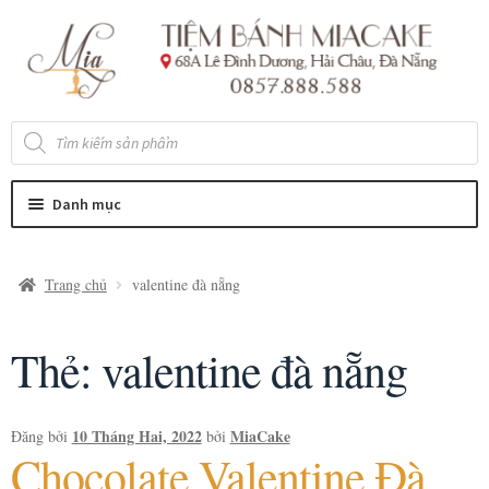
Đi
Chuyển
đến
đến
Điều
nội
hướng
dung
Tìm
kiếm
sản
phẩm
Danh mục
Trang chủ
valentine đà nẵng
Thẻ:
valentine đà nẵng
10 Tháng Hai, 2022
MiaCake
Đăng bởi
bởi
Chocolate Valentine Đà