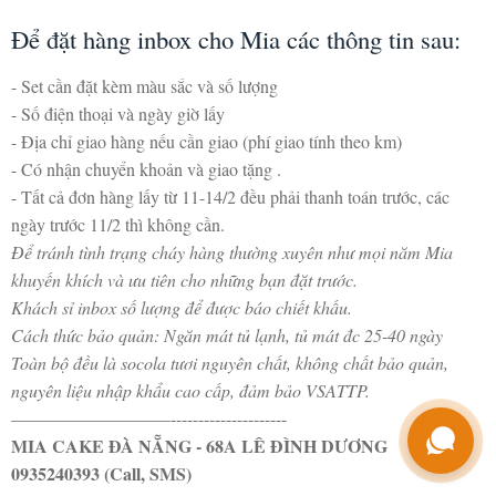
Để đặt hàng inbox cho Mia các thông tin sau:
- Set cần đặt kèm màu sắc và số lượng
- Số điện thoại và ngày giờ lấy
- Địa chỉ giao hàng nếu cần giao (phí giao tính theo km)
- Có nhận chuyển khoản và giao tặng .
- Tất cả đơn hàng lấy từ 11-14/2 đều phải thanh toán trước, các
ngày trước 11/2 thì không cần.
Để tránh tình trạng cháy hàng thường xuyên như mọi năm Mia
khuyến khích và ưu tiên cho những bạn đặt trước.
Khách sỉ inbox số lượng để được báo chiết khấu.
Cách thức bảo quản: Ngăn mát tủ lạnh, tủ mát đc 25-40 ngày
Toàn bộ đều là socola tươi nguyên chất, không chất bảo quản,
nguyên liệu nhập khẩu cao cấp, đảm bảo VSATTP.
—————————---------------------
MIA CAKE ĐÀ NẴNG - 68A LÊ ĐÌNH DƯƠNG
0935240393 (Call, SMS)