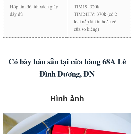
Hộp tim đỏ, túi xách giấy
TIM19: 320k
đầy đủ
TIM24HV: 370k (có 2
loại nắp là kín hoặc có
cửa sổ kiếng)
Có bày bán sẵn tại cửa hàng 68A Lê
Đình Dương, ĐN
Hình ảnh