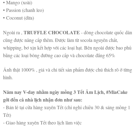
• Mango (xoài)
• Passion (chanh leo)
• Coconut (dừa)
TRUFFLE CHOCOLATE
Ngoài ra ,
- dòng chocolate quốc dân
cũng được nâng cấp thêm. Được làm từ socola nguyên chất,
whipping, bơ xịn kết hợp với các loại hạt. Bên ngoài được bao phủ
bằng các loại bông đường cao cấp và chocolate đắng 65%
Ảnh thật 1000% , giá và chi tiết sản phẩm được chú thích rõ ở từng
hình.
Năm nay V-day nhằm ngày mồng 3 Tết Âm Lịch, #MiaCake
gởi đến cả nhà lịch nhận đơn như sau:
⁃ Bán lẻ tại cửa hàng xuyên Tết (chỉ nghỉ chiều 30 & sáng mồng 1
Tết)
⁃ Giao hàng xuyên Tết theo lịch làm việc