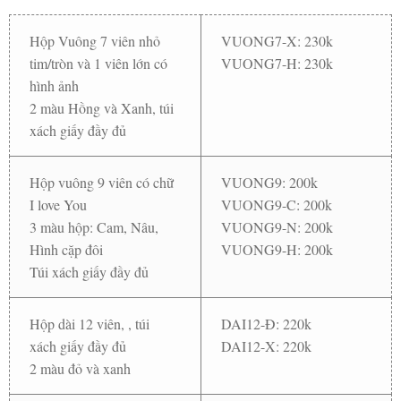
Hộp Vuông 7 viên nhỏ
VUONG7-X: 230k
tim/tròn và 1 viên lớn có
VUONG7-H: 230k
hình ảnh
2 màu Hồng và Xanh, túi
xách giấy đầy đủ
Hộp vuông 9 viên có chữ
VUONG9: 200k
I love You
VUONG9-C: 200k
3 màu hộp: Cam, Nâu,
VUONG9-N: 200k
Hình cặp đôi
VUONG9-H: 200k
Túi xách giấy đầy đủ
Hộp dài 12 viên, , túi
DAI12-Đ: 220k
xách giấy đầy đủ
DAI12-X: 220k
2 màu đỏ và xanh