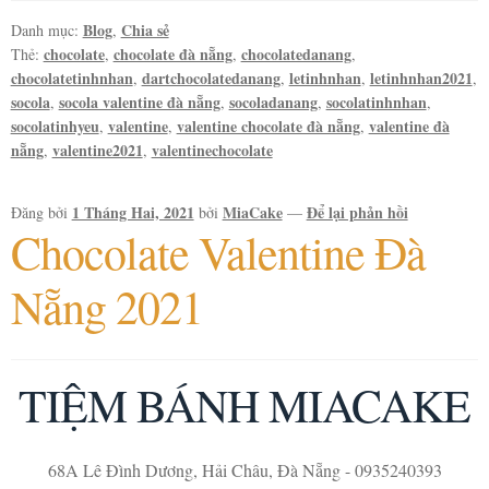
Blog
Chia sẻ
Danh mục:
,
chocolate
chocolate đà nẵng
chocolatedanang
Thẻ:
,
,
,
chocolatetinhnhan
dartchocolatedanang
letinhnhan
letinhnhan2021
,
,
,
,
socola
socola valentine đà nẵng
socoladanang
socolatinhnhan
,
,
,
,
socolatinhyeu
valentine
valentine chocolate đà nẵng
valentine đà
,
,
,
nẵng
valentine2021
valentinechocolate
,
,
1 Tháng Hai, 2021
MiaCake
Để lại phản hồi
Đăng bởi
bởi
—
Chocolate Valentine Đà
Nẵng 2021
TIỆM BÁNH MIACAKE
68A Lê Đình Dương, Hải Châu, Đà Nẵng - 0935240393