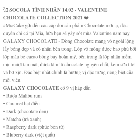
SOCOLA TÌNH NHÂN 14.02 - VALENTINE
🥰
CHOCOLATE COLLECTION 2021
❤️
#MiaCake gởi đến các cặp đôi sản phẩm Chocolate mới lạ, độc
quyền chỉ có tại Mia, hứa hẹn sẽ gây sốt mùa Valentine năm nay.
GALAXY CHOCOLATE - Dòng Chocolate mang vỏ ngoài lộng
lẫy bóng đẹp và có nhân bên trong. Lớp vỏ mỏng được bao phủ bởi
lớp màu bơ cacao bóng bảy hoàn mỹ, bên trong là lớp nhân mềm,
mịn mượt tan mát, được làm từ chocolate nguyên chất, kem sữa tươi
và bơ xịn. Đặc biệt nhất chính là hương vị đặc trưng riêng biệt của
mỗi viên.
GALAXY CHOCOLATE
có 9 vị hấp dẫn
• Rượu Malibu rum
• Caramel hạt điều
• Dark (chocolate đen)
• Matcha (trà xanh)
• Raspberry dark (phúc bồn tử)
• Bluberry dark (việt quất)