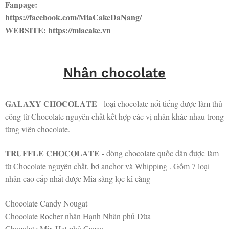
Fanpage:
https://facebook.com/MiaCakeDaNang/
WEBSITE: https://miacake.vn
Nhân chocolate
𝐆𝐀𝐋𝐀𝐗𝐘 𝐂𝐇𝐎𝐂𝐎𝐋𝐀𝐓𝐄 - loại chocolate nổi tiếng được làm thủ
công từ Chocolate nguyên chất kết hợp các vị nhân khác nhau trong
từng viên chocolate.
𝐓𝐑𝐔𝐅𝐅𝐋𝐄 𝐂𝐇𝐎𝐂𝐎𝐋𝐀𝐓𝐄 - dòng chocolate quốc dân được làm
từ Chocolate nguyên chất, bơ anchor và Whipping . Gồm 7 loại
nhân cao cấp nhất được Mia sàng lọc kĩ càng
Chocolate Candy Nougat
Chocolate Rocher nhân Hạnh Nhân phủ Dừa
Chocolate Mix Hạt phủ Cacao