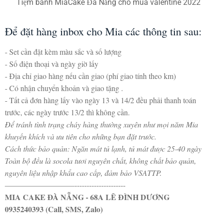
Tiệm bánh MiaCake Đà Nẵng cho mùa valentine 2022
Để đặt hàng inbox cho Mia các thông tin sau:
- Set cần đặt kèm màu sắc và số lượng
- Số điện thoại và ngày giờ lấy
- Địa chỉ giao hàng nếu cần giao (phí giao tính theo km)
- Có nhận chuyển khoản và giao tặng .
- Tất cả đơn hàng lấy vào ngày 13 và 14/2 đều phải thanh toán
trước, các ngày trước 13/2 thì không cần.
Để tránh tình trạng cháy hàng thường xuyên như mọi năm Mia
khuyến khích và ưu tiên cho những bạn đặt trước.
Cách thức bảo quản: Ngăn mát tủ lạnh, tủ mát được 25-40 ngày
Toàn bộ đều là socola tươi nguyên chất, không chất bảo quản,
nguyên liệu nhập khẩu cao cấp, đảm bảo VSATTP.
—————————---------------------
MIA CAKE ĐÀ NẴNG - 68A LÊ ĐÌNH DƯƠNG
0935240393 (Call, SMS, Zalo)